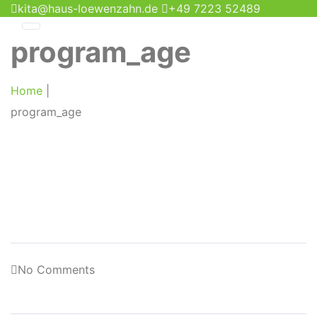
kita@haus-loewenzahn.de
+49 7223 52489
program_age
Home
|
program_age
No Comments