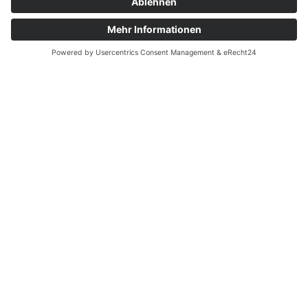
kita@haus-loewenzahn.de
+49 7223 52489
Spendenmöglichkeit
Home
|
Spendenmöglichkeit