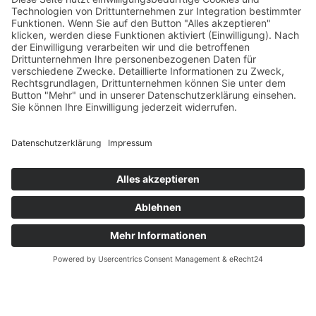
kita@haus-loewenzahn.de
+49 7223 52489