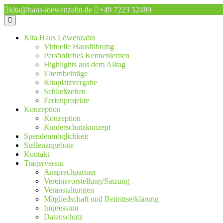
kita@haus-loewenzahn.de
+49 7223 52489
Kita Haus Löwenzahn
Virtuelle Hausführung
Persönliches Kennenlernen
Highlights aus dem Alltag
Elternbeiträge
Kitaplatzvergabe
Schließzeiten
Ferienprojekte
Konzeption
Konzeption
Kinderschutzkonzept
Spendenmöglichkeit
Stellenangebote
Kontakt
Trägerverein
Ansprechpartner
Vereinsvorstellung/Satzung
Veranstaltungen
Mitgliedschaft und Beitrittserklärung
Impressum
Datenschutz